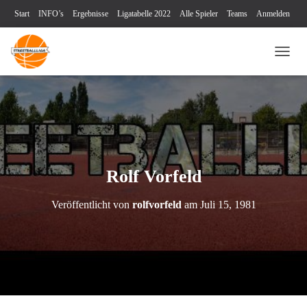
Start
INFO’s
Ergebnisse
Ligatabelle 2022
Alle Spieler
Teams
Anmelden
Turniere
Blog
Videos
Kontakt
Impressum & Datenschutz
NAVI
Rolf Vorfeld
Veröffentlicht von
rolfvorfeld
am
Juli 15, 1981