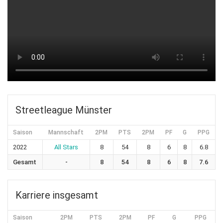
Streetleague Münster
Saison
Mannschaft
2PM
PTS
2PM
PF
G
PPG
2022
All Stars
8
54
8
6
8
6.8
Gesamt
-
8
54
8
6
8
7.6
Karriere insgesamt
Saison
2PM
PTS
2PM
PF
G
PPG