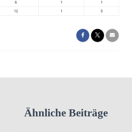
6
1
1
12
1
5
Ähnliche Beiträge