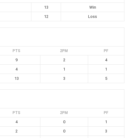
13
Win
12
Loss
PTS
2PM
PF
9
2
4
4
1
1
13
3
5
PTS
2PM
PF
4
0
1
2
0
3