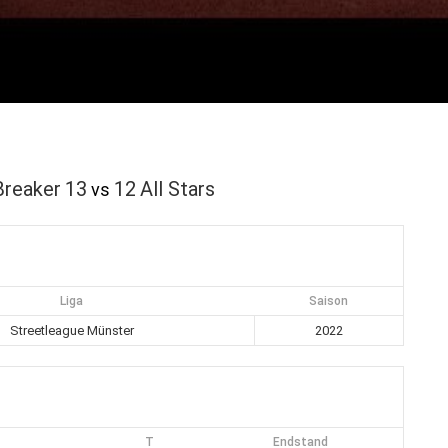
Breaker
13
12
All Stars
vs
Liga
Saison
Streetleague Münster
2022
T
Endstand