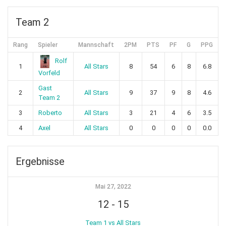
Team 2
Rang
Spieler
Mannschaft
2PM
PTS
PF
G
PPG
Rolf
1
All Stars
8
54
6
8
6.8
Vorfeld
Gast
2
All Stars
9
37
9
8
4.6
Team 2
3
Roberto
All Stars
3
21
4
6
3.5
4
Axel
All Stars
0
0
0
0
0.0
Ergebnisse
Mai 27, 2022
12
-
15
Team 1 vs All Stars