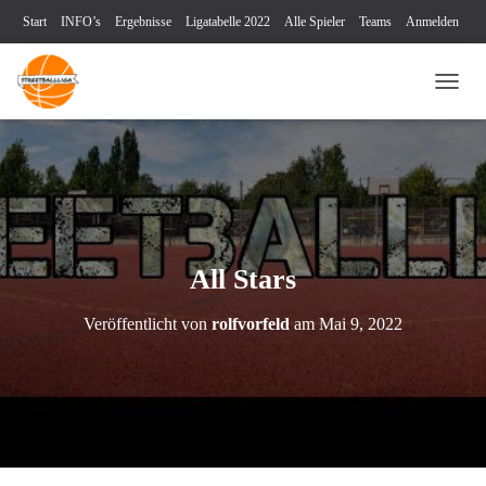
Start
INFO’s
Ergebnisse
Ligatabelle 2022
Alle Spieler
Teams
Anmelden
Turniere
Blog
Videos
Kontakt
Impressum & Datenschutz
NAVI
All Stars
Veröffentlicht von
rolfvorfeld
am
Mai 9, 2022