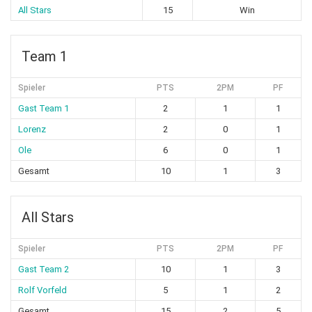
All Stars
15
Win
Team 1
Spieler
PTS
2PM
PF
Gast Team 1
2
1
1
Lorenz
2
0
1
Ole
6
0
1
Gesamt
10
1
3
All Stars
Spieler
PTS
2PM
PF
Gast Team 2
10
1
3
Rolf Vorfeld
5
1
2
Gesamt
15
2
5