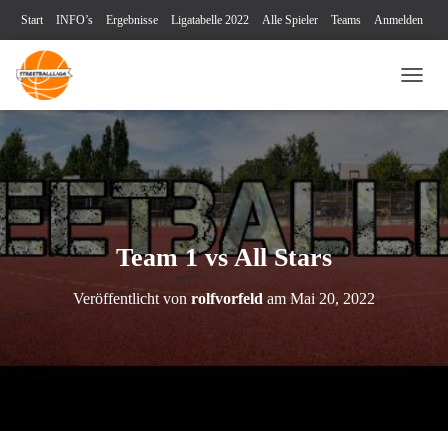
Start
INFO’s
Ergebnisse
Ligatabelle 2022
Alle Spieler
Teams
Anmelden
Turniere
Blog
Videos
Kontakt
Impressum & Datenschutz
NAVI
Team 1 vs All Stars
Veröffentlicht von
rolfvorfeld
am
Mai 20, 2022