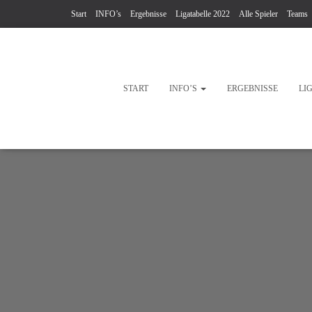
Start
INFO’s
Ergebnisse
Ligatabelle 2022
Alle Spieler
Teams
START
INFO’S
ERGEBNISSE
LI