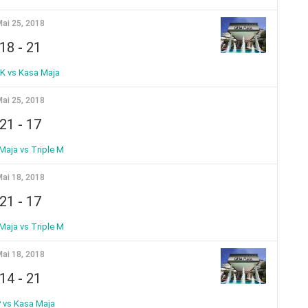
ai 25, 2018
18
-
21
 vs Kasa Maja
ai 25, 2018
21
-
17
Maja vs Triple M
ai 18, 2018
21
-
17
Maja vs Triple M
ai 18, 2018
14
-
21
 vs Kasa Maja