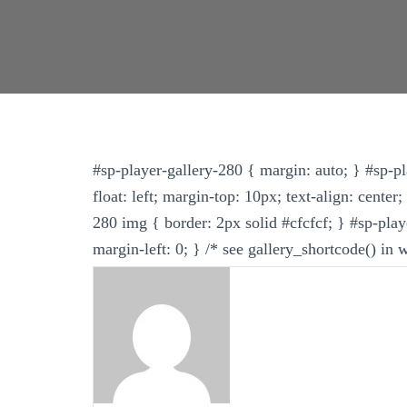
#sp-player-gallery-280 { margin: auto; } #sp-pl
float: left; margin-top: 10px; text-align: center
280 img { border: 2px solid #cfcfcf; } #sp-play
margin-left: 0; } /* see gallery_shortcode() in