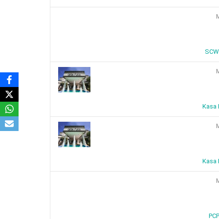
M
SCWK
M
Kasa 
M
Kasa 
M
PCP