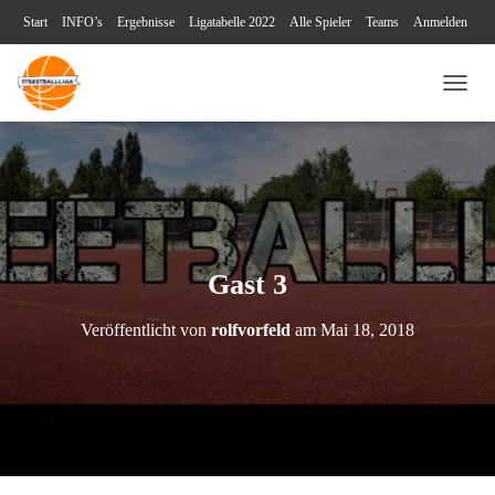
Start
INFO’s
Ergebnisse
Ligatabelle 2022
Alle Spieler
Teams
Anmelden
Turniere
Blog
Videos
Kontakt
Impressum & Datenschutz
NAVI
Gast 3
Veröffentlicht von
rolfvorfeld
am
Mai 18, 2018