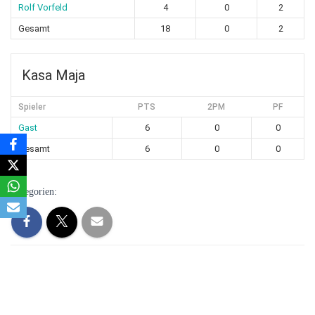
Rolf Vorfeld
4
0
2
Gesamt
18
0
2
Kasa Maja
Spieler
PTS
2PM
PF
Gast
6
0
0
Gesamt
6
0
0
Kategorien: