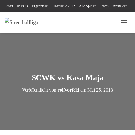
Start
INFO’s
Ergebnisse
Ligatabelle 2022
Alle Spieler
Teams
Anmelden
Turniere
Blog
Videos
Kontakt
Impressum & Datenschutz
NAVI
SCWK vs Kasa Maja
Veröffentlicht von
rolfvorfeld
am
Mai 25, 2018