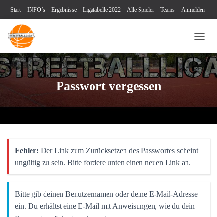
Start
INFO’s
Ergebnisse
Ligatabelle 2022
Alle Spieler
Teams
Anmelden
Turniere
Blog
Videos
Kontakt
Impressum & Datenschutz
NAVI
Passwort vergessen
Fehler:
Der Link zum Zurücksetzen des Passwortes scheint
ungültig zu sein. Bitte fordere unten einen neuen Link an.
Bitte gib deinen Benutzernamen oder deine E-Mail-Adresse
ein. Du erhältst eine E-Mail mit Anweisungen, wie du dein