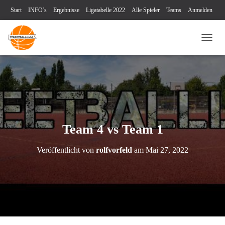
Start
INFO’s
Ergebnisse
Ligatabelle 2022
Alle Spieler
Teams
Anmelden
Turniere
Blog
Videos
Kontakt
Impressum & Datenschutz
NAVI
Team 4 vs Team 1
Veröffentlicht von
rolfvorfeld
am
Mai 27, 2022