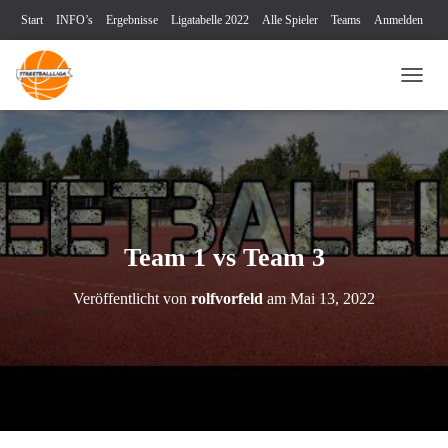
Start
INFO’s
Ergebnisse
Ligatabelle 2022
Alle Spieler
Teams
Anmelden
Turniere
Blog
Videos
Kontakt
Impressum & Datenschutz
NAVI
Team 1 vs Team 3
Veröffentlicht von
rolfvorfeld
am
Mai 13, 2022