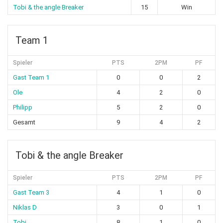
Tobi & the angle Breaker
15
Win
Team 1
Spieler
PTS
2PM
PF
Gast Team 1
0
0
2
Ole
4
2
0
Philipp
5
2
0
Gesamt
9
4
2
Tobi & the angle Breaker
Spieler
PTS
2PM
PF
Gast Team 3
4
1
0
Niklas D
3
0
1
Tobi
8
1
0